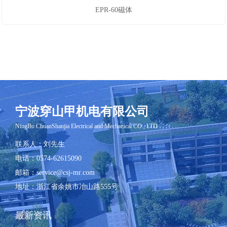
EPR-60磁体
宁波穿山甲机电有限公司
​NingBo ChuanShanjia Electrical and Mechanical CO., LTD
联系人
：刘先生
电话
：0574-62615090
邮箱
：service@csj-mr.com
地址
：
浙江省余姚市冶山路555号
最新资讯