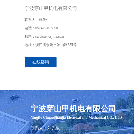
宁波穿山甲机电有限公司
联系人
：刘先生
电话
：0574-62615090
邮箱
：service@csj-mr.com
地址
：
浙江省余姚市冶山路555号
在线咨询
宁波穿山甲机电有限公司
​NingBo ChuanShanjia Electrical and Mechanical CO., LTD
联系人
：刘先生