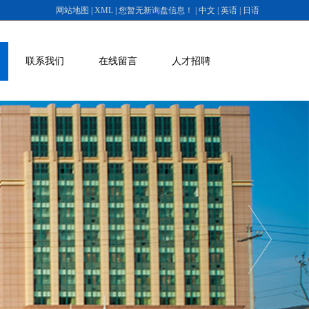
网站地图
|
XML
|
您暂无新询盘信息
！
| 中文
| 英语
| 日语
联系我们
在线留言
人才招聘