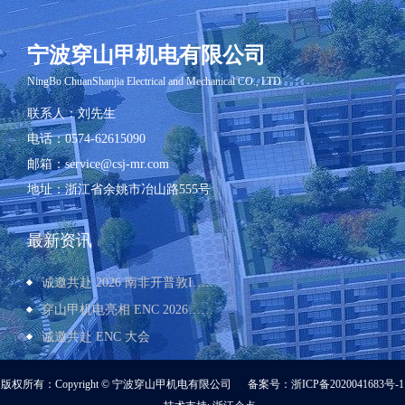
宁波穿山甲机电有限公司
​NingBo ChuanShanjia Electrical and Mechanical CO., LTD
联系人
：刘先生
电话
：0574-62615090
邮箱
：service@csj-mr.com
地址
：
浙江省余姚市冶山路555号
最新资讯
诚邀共赴 2026 南非开普敦I
……
穿山甲机电亮相 ENC 2026
……
诚邀共赴 ENC 大会
版权所有
：Copyright © 宁波穿山甲机电有限公司
备案号：
浙ICP备2020041683号-1