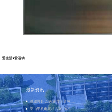
：
爱生活￭爱运动
最新资讯
诚邀共赴 2026 南非开普敦I
……
穿山甲机电亮相 ENC 2026
……