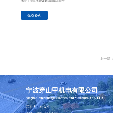
地址
：
浙江省余姚市冶山路555号
在线咨询
上一篇
宁波穿山甲机电有限公司
​NingBo ChuanShanjia Electrical and Mechanical CO., LTD
联系人
：刘先生