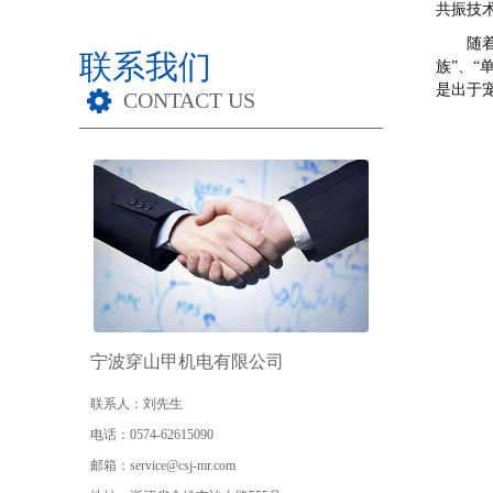
共振技
随
联系我们
族”、
是出于
CONTACT US
宁波穿山甲机电有限公司
联系人
：刘先生
电话
：0574-62615090
邮箱
：service@csj-mr.com